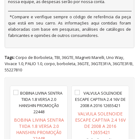
nossa equipe, as despesas serão por nossa conta.
*Compare e verifique sempre o código de referência da peça
que está em seu carro. As informações aqui contidas foram
elaboradas com base em pesquisas, análises de catálogos de
fabricantes e opiniões de outros consumidores.
Tags:
Corpo de Borboleta
,
TBI
,
36GTE
,
Magneti Marelli
,
Uno Way
,
Vivace 1.0
,
PALIO 1.0
,
corpo
,
borboleta
,
36GTE
,
36GTE3F/A
,
36GTE3F/B
,
55227810
VALVULA SOLENOIDE
B
BOBINA LIVINA SENTRA
ESCAPE CAPTIVA 2.4 16V
TIIDA 1.8 VERSA 2.0
DE 2008 A 2016
HANSHIN PROMOÇÃ0
12655421
22448