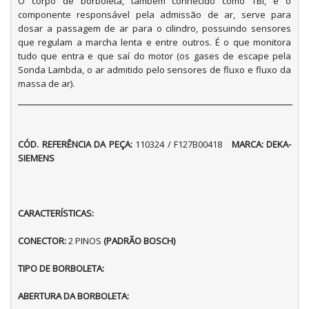
O corpo de borboleta, também conhecido como TBI, é o
componente responsável pela admissão de ar, serve para
dosar a passagem de ar para o cilindro, possuindo sensores
que regulam a marcha lenta e entre outros. É o que monitora
tudo que entra e que saí do motor (os gases de escape pela
Sonda Lambda, o ar admitido pelo sensores de fluxo e fluxo da
massa de ar).
CÓD. REFERÊNCIA DA PEÇA:
110324 / F127B00418
MARCA:
DEKA-
SIEMENS
CARACTERÍSTICAS:
CONECTOR:
2 PINOS
(PADRÃO BOSCH)
TIPO DE BORBOLETA:
ABERTURA DA BORBOLETA: