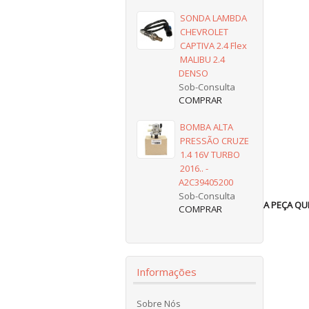
SONDA LAMBDA
CHEVROLET
CAPTIVA 2.4 Flex
MALIBU 2.4
DENSO
Sob-Consulta
BOMBA ALTA
PRESSÃO CRUZE
1.4 16V TURBO
2016.. -
A2C39405200
Sob-Consulta
A PEÇA QU
Informações
Sobre Nós