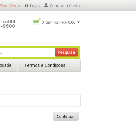
Bem Vindo
Login
Criar Uma Conta
.
0 item(ns) - R$ 0,00
Pesquisa
acidade
Termos e Condições
Continuar