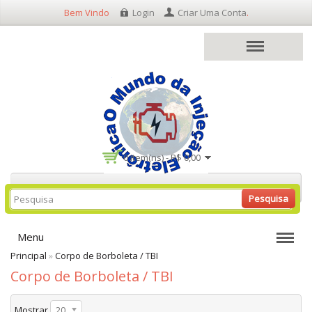
Bem Vindo
Login
Criar Uma Conta
.
0 item(ns) - R$ 0,00
Pesquisa
Menu
Principal
»
Corpo de Borboleta / TBI
Corpo de Borboleta / TBI
Mostrar
20