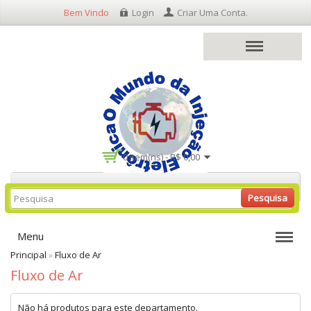
Bem Vindo
Login
Criar Uma Conta
.
0 item(ns) - R$ 0,00
Pesquisa
Menu
Principal
»
Fluxo de Ar
Fluxo de Ar
Não há produtos para este departamento.